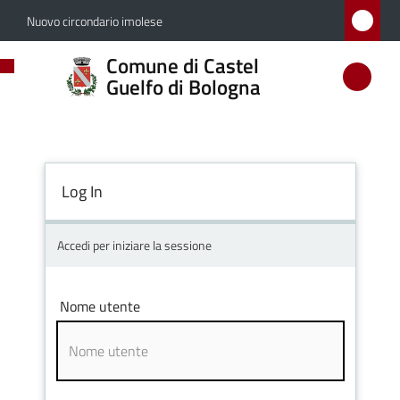
Vai al contenuto
Vai alla navigazione
Vai al footer
Nuovo circondario imolese
Comune
Comune di Castel
di
Guelfo di Bologna
Castel
Guelfo
di
Log In
Bologna
Accedi per iniziare la sessione
Amministrazione
Nome utente
Novità
Servizi