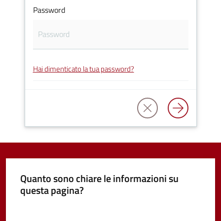
Password
Vivere
Castel
Guelfo
Hai dimenticato la tua password?
Servizi
online
Tutti
gli
argomenti...
Quanto sono chiare le informazioni su
questa pagina?
Valuta da 1 a 5 stelle
Seguici