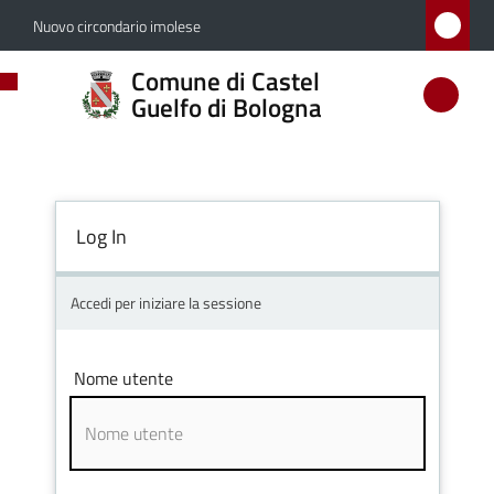
Vai al contenuto
Vai alla navigazione
Vai al footer
Nuovo circondario imolese
Comune
Comune di Castel
di
Guelfo di Bologna
Castel
Guelfo
di
Log In
Bologna
Accedi per iniziare la sessione
Amministrazione
Nome utente
Novità
Servizi