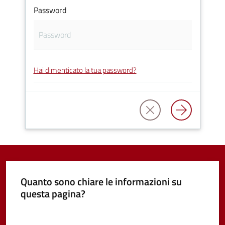
Password
Vivere
Castel
Guelfo
Hai dimenticato la tua password?
Servizi
online
Tutti
gli
argomenti...
Quanto sono chiare le informazioni su
questa pagina?
Valuta da 1 a 5 stelle
Seguici