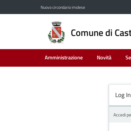
Vai al contenuto
Vai alla navigazione
Vai al footer
Nuovo circondario imolese
Comune di Cast
Amministrazione
Novità
Se
Log In
Accedi pe