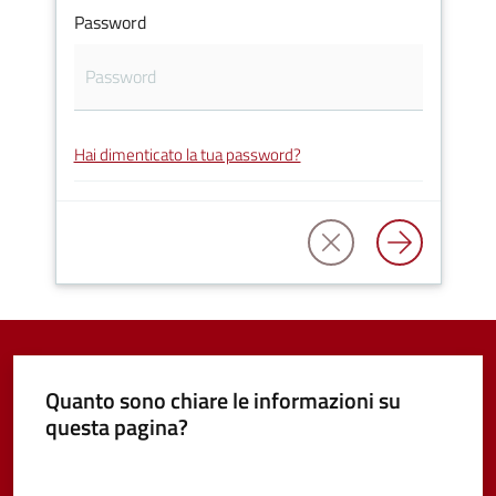
Password
Vivere
Castel
Guelfo
Hai dimenticato la tua password?
Servizi
online
Tutti
gli
argomenti...
Quanto sono chiare le informazioni su
questa pagina?
Valuta da 1 a 5 stelle
Seguici