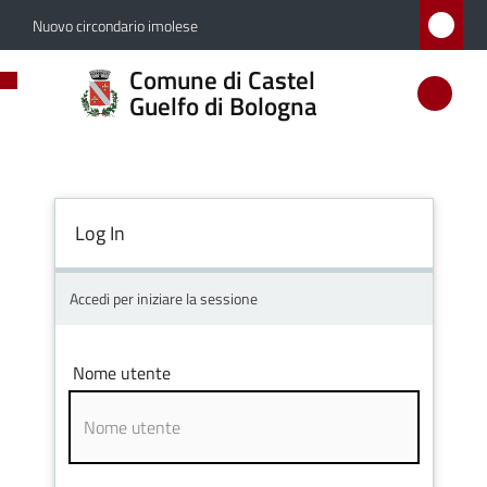
Vai al contenuto
Vai alla navigazione
Vai al footer
Nuovo circondario imolese
Comune
Comune di Castel
di
Guelfo di Bologna
Castel
Guelfo
di
Log In
Bologna
Accedi per iniziare la sessione
Amministrazione
Nome utente
Novità
Servizi