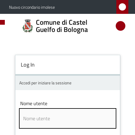
Vai al contenuto
Vai alla navigazione
Vai al footer
Nuovo circondario imolese
Comune
Comune di Castel
di
Guelfo di Bologna
Castel
Guelfo
di
Log In
Bologna
Accedi per iniziare la sessione
Amministrazione
Nome utente
Novità
Servizi