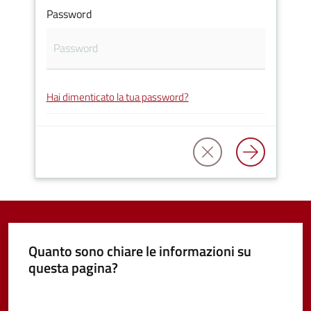
Password
Vivere
Castel
Guelfo
Hai dimenticato la tua password?
Servizi
online
Tutti
gli
argomenti...
Quanto sono chiare le informazioni su
questa pagina?
Valuta da 1 a 5 stelle
Seguici