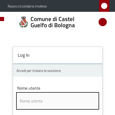
Vai al contenuto
Vai alla navigazione
Vai al footer
Nuovo circondario imolese
Comune
Comune di Castel
di
Guelfo di Bologna
Castel
Guelfo
di
Log In
Bologna
Accedi per iniziare la sessione
Amministrazione
Nome utente
Novità
Servizi