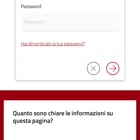
Password
Vivere
Castel
Guelfo
Hai dimenticato la tua password?
Servizi
online
Tutti
gli
argomenti...
Quanto sono chiare le informazioni su
questa pagina?
Valuta da 1 a 5 stelle
Seguici