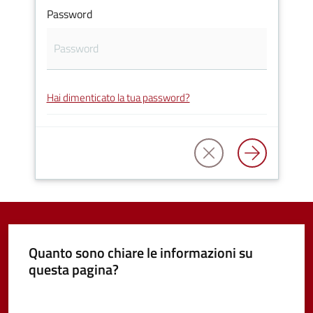
Password
Vivere
Castel
Guelfo
Hai dimenticato la tua password?
Servizi
online
Tutti
gli
argomenti...
Quanto sono chiare le informazioni su
questa pagina?
Valuta da 1 a 5 stelle
Seguici