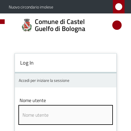
Vai al contenuto
Vai alla navigazione
Vai al footer
Nuovo circondario imolese
Comune
Comune di Castel
di
Guelfo di Bologna
Castel
Guelfo
di
Log In
Bologna
Accedi per iniziare la sessione
Amministrazione
Nome utente
Novità
Servizi