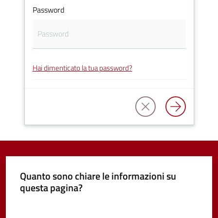
Password
Vivere
Castel
Guelfo
Hai dimenticato la tua password?
Servizi
online
Tutti
gli
argomenti...
Quanto sono chiare le informazioni su
questa pagina?
Valuta da 1 a 5 stelle
Seguici