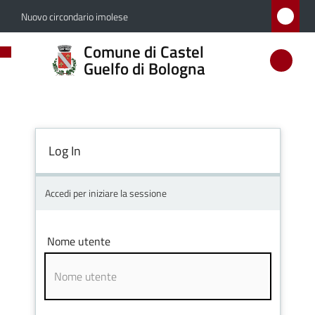
Vai al contenuto
Vai alla navigazione
Vai al footer
Nuovo circondario imolese
Comune
Comune di Castel
di
Guelfo di Bologna
Castel
Guelfo
di
Log In
Bologna
Accedi per iniziare la sessione
Amministrazione
Nome utente
Novità
Servizi