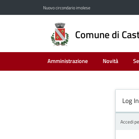
Vai al contenuto
Vai alla navigazione
Vai al footer
Nuovo circondario imolese
Comune di Cast
Amministrazione
Novità
Se
Log In
Accedi pe