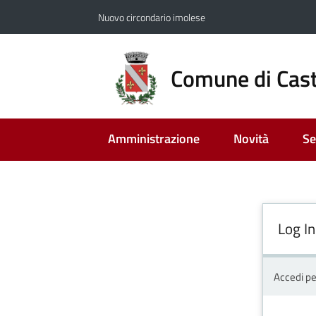
Vai al contenuto
Vai alla navigazione
Vai al footer
Nuovo circondario imolese
Comune di Cast
Amministrazione
Novità
Se
Log In
Accedi pe