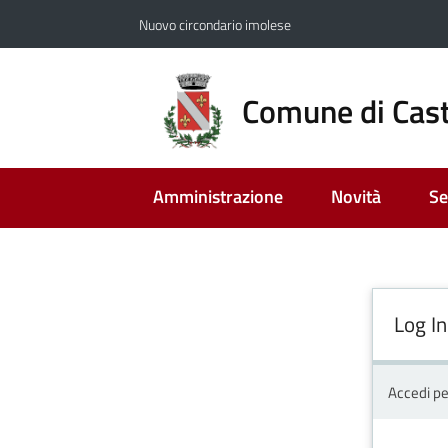
Vai al contenuto
Vai alla navigazione
Vai al footer
Nuovo circondario imolese
Comune di Cast
Amministrazione
Novità
Se
Log In
Accedi pe