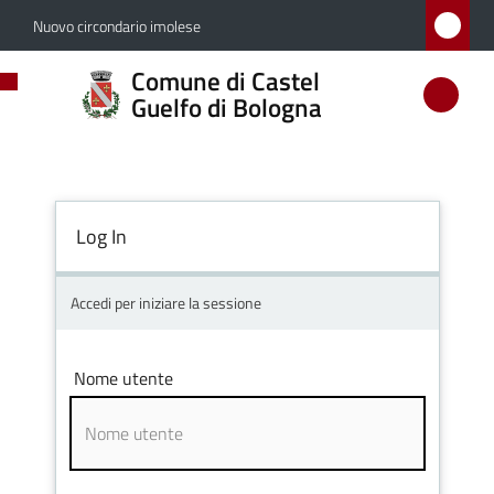
Vai al contenuto
Vai alla navigazione
Vai al footer
Nuovo circondario imolese
Comune
Comune di Castel
di
Guelfo di Bologna
Castel
Guelfo
di
Log In
Bologna
Accedi per iniziare la sessione
Amministrazione
Nome utente
Novità
Servizi