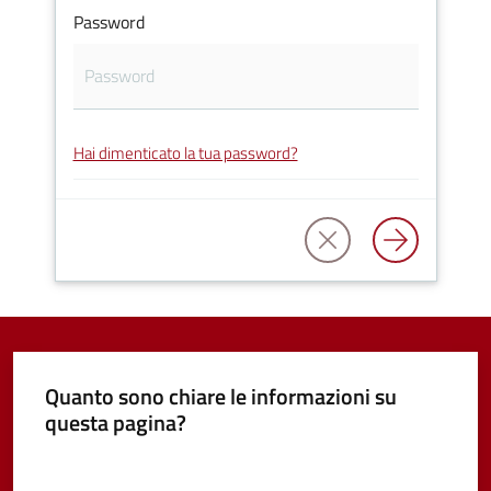
Password
Vivere
Castel
Guelfo
Hai dimenticato la tua password?
Servizi
online
Tutti
gli
argomenti...
Quanto sono chiare le informazioni su
questa pagina?
Valuta da 1 a 5 stelle
Seguici