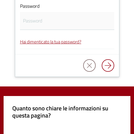
Password
Vivere
Castel
Guelfo
Hai dimenticato la tua password?
Servizi
online
Tutti
gli
argomenti...
Quanto sono chiare le informazioni su
questa pagina?
Valuta da 1 a 5 stelle
Seguici