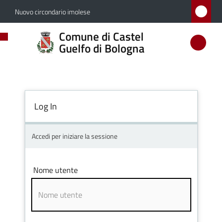
Vai al contenuto
Vai alla navigazione
Vai al footer
Nuovo circondario imolese
Comune
Comune di Castel
di
Guelfo di Bologna
Castel
Guelfo
di
Log In
Bologna
Accedi per iniziare la sessione
Amministrazione
Nome utente
Novità
Servizi