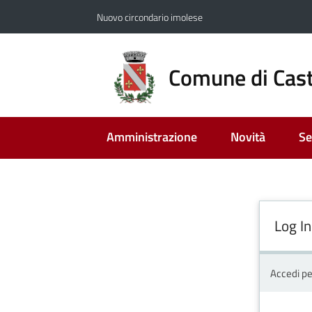
Vai al contenuto
Vai alla navigazione
Vai al footer
Nuovo circondario imolese
Comune di Cast
Amministrazione
Novità
Se
Log In
Accedi pe