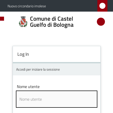
Vai al contenuto
Vai alla navigazione
Vai al footer
Nuovo circondario imolese
Comune
Comune di Castel
di
Guelfo di Bologna
Castel
Guelfo
di
Log In
Bologna
Accedi per iniziare la sessione
Amministrazione
Nome utente
Novità
Servizi