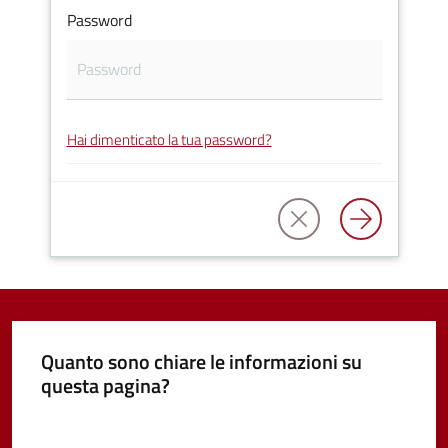
Password
Vivere
Castel
Guelfo
Hai dimenticato la tua password?
Servizi
online
Tutti
gli
argomenti...
Quanto sono chiare le informazioni su
questa pagina?
Valuta da 1 a 5 stelle
Seguici