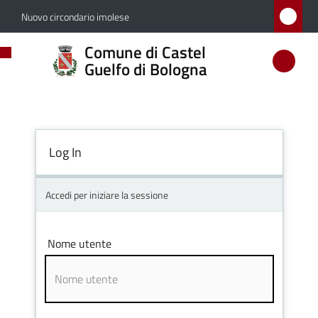
Vai al contenuto
Vai alla navigazione
Vai al footer
Nuovo circondario imolese
Comune
Comune di Castel
di
Guelfo di Bologna
Castel
Guelfo
di
Log In
Bologna
Accedi per iniziare la sessione
Amministrazione
Nome utente
Novità
Servizi