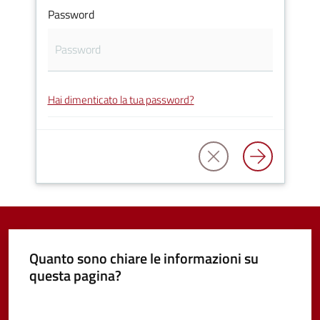
Password
Vivere
Castel
Guelfo
Hai dimenticato la tua password?
Servizi
online
Tutti
gli
argomenti...
Quanto sono chiare le informazioni su
questa pagina?
Valuta da 1 a 5 stelle
Seguici