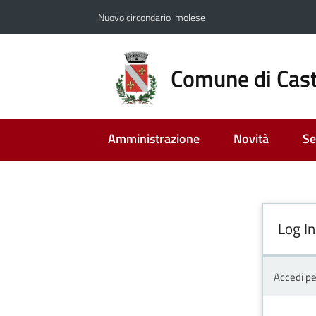
Vai al contenuto
Vai alla navigazione
Vai al footer
Nuovo circondario imolese
Comune di Cast
Amministrazione
Novità
Se
Log In
Accedi pe