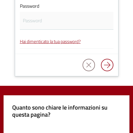
Password
Vivere
Castel
Guelfo
Hai dimenticato la tua password?
Servizi
online
Tutti
gli
argomenti...
Quanto sono chiare le informazioni su
questa pagina?
Valuta da 1 a 5 stelle
Seguici