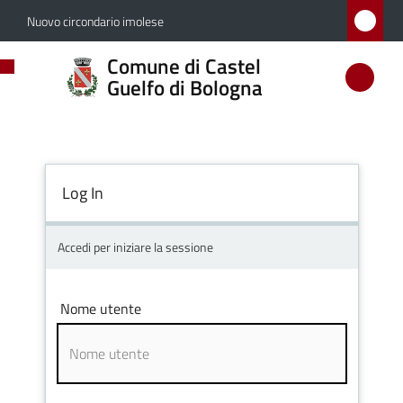
Vai al contenuto
Vai alla navigazione
Vai al footer
Nuovo circondario imolese
Comune
Comune di Castel
di
Guelfo di Bologna
Castel
Guelfo
di
Log In
Bologna
Accedi per iniziare la sessione
Amministrazione
Nome utente
Novità
Servizi