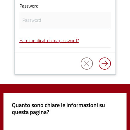
Password
Vivere
Castel
Guelfo
Hai dimenticato la tua password?
Servizi
online
Tutti
gli
argomenti...
Quanto sono chiare le informazioni su
questa pagina?
Valuta da 1 a 5 stelle
Seguici