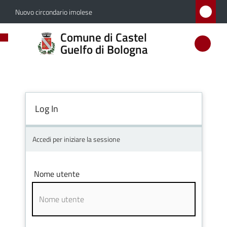
Vai al contenuto
Vai alla navigazione
Vai al footer
Nuovo circondario imolese
Comune
Comune di Castel
di
Guelfo di Bologna
Castel
Guelfo
di
Log In
Bologna
Accedi per iniziare la sessione
Amministrazione
Nome utente
Novità
Servizi