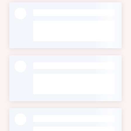
-
-
-