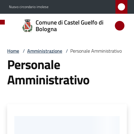
Vai al contenuto
Vai alla navigazione
Vai al footer
Nuovo circondario imolese
Comune
Comune di Castel Guelfo di
di
Bologna
Castel
Guelfo
Home
/
Amministrazione
/
Personale Amministrativo
di
Personale
Bologna
Amministrativo
Amministrazione
Menu selezionato
Novità
Servizi