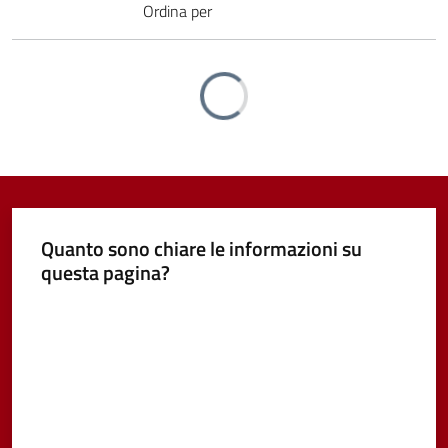
Ordina per
Vivere
Castel
Guelfo
Caricamento
Servizi
online
Quanto sono chiare le informazioni su
questa pagina?
Tutti
gli
Valuta da 1 a 5 stelle
argomenti...
Seguici
su