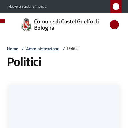
Vai al contenuto
Vai alla navigazione
Vai al footer
Nuovo circondario imolese
Comune
Comune di Castel Guelfo di
di
Bologna
Castel
Guelfo
Home
/
Amministrazione
/
Politici
di
Politici
Bologna
Amministrazione
Menu selezionato
Novità
Servizi