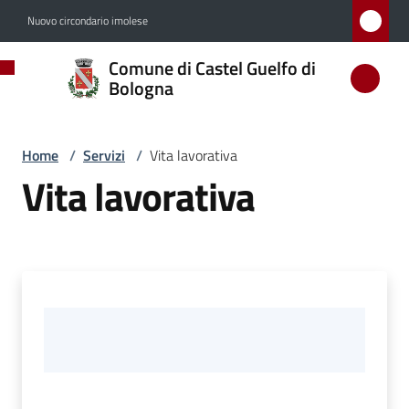
Vai al contenuto
Vai alla navigazione
Vai al footer
Nuovo circondario imolese
Comune
Comune di Castel Guelfo di
di
Bologna
Castel
Guelfo
Home
/
Servizi
/
Vita lavorativa
di
Vita lavorativa
Bologna
Amministrazione
Novità
Servizi
Menu selezionato