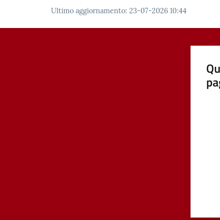
Ultimo aggiornamento
:
23-07-2026 10:44
Qu
pa
Valut