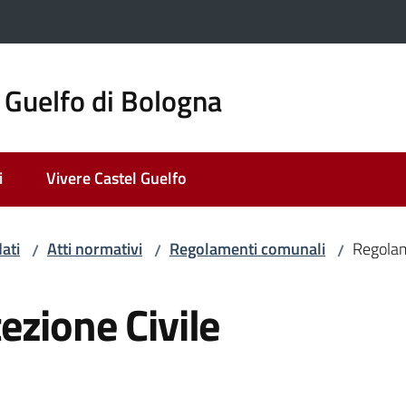
 Guelfo di Bologna
i
Vivere Castel Guelfo
ati
Atti normativi
Regolamenti comunali
Regolam
/
/
/
zione Civile