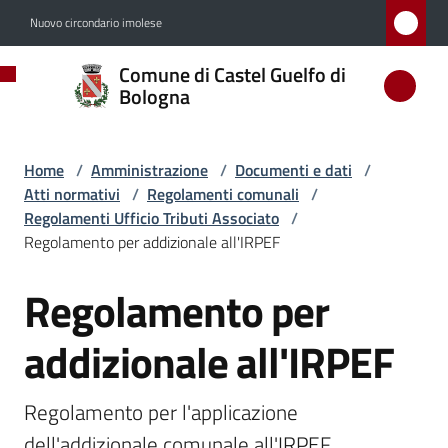
Vai al contenuto
Vai alla navigazione
Vai al footer
Nuovo circondario imolese
Comune
Comune di Castel Guelfo di
di
Bologna
Castel
Guelfo
Home
/
Amministrazione
/
Documenti e dati
/
di
Atti normativi
/
Regolamenti comunali
/
Bologna
Regolamenti Ufficio Tributi Associato
/
Regolamento per addizionale all'IRPEF
Regolamento per
Salta al contenuto
Amministrazione
Menu selezionato
addizionale all'IRPEF
Novità
Regolamento per l'applicazione 
dell'addizionale comunale all'IRPEF
Servizi