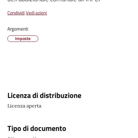
Condividi
Vedi azioni
Vivere
Castel
Argomenti
Guelfo
Imposte
Servizi
online
Tutti
Descrizione
Licenza di distribuzione
gli
Licenza aperta
argomenti...
Tipo di documento
Seguici