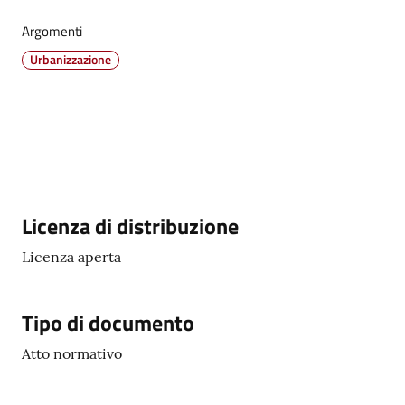
Argomenti
Vivere
Urbanizzazione
Castel
Guelfo
Servizi
Descrizione
Licenza di distribuzione
online
Licenza aperta
Tutti
gli
argomenti...
Tipo di documento
Atto normativo
Seguici