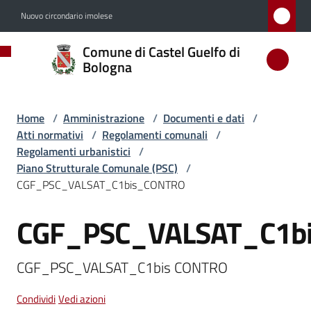
Vai al contenuto
Vai alla navigazione
Vai al footer
Nuovo circondario imolese
Comune
Comune di Castel Guelfo di
di
Bologna
Castel
Guelfo
Home
/
Amministrazione
/
Documenti e dati
/
di
Atti normativi
/
Regolamenti comunali
/
Bologna
Regolamenti urbanistici
/
Piano Strutturale Comunale (PSC)
/
CGF_PSC_VALSAT_C1bis_CONTRO
Amministrazione
CGF_PSC_VALSAT_C1b
Salta al contenuto
Menu selezionato
CGF_PSC_VALSAT_C1bis CONTRO
Novità
Condividi
Vedi azioni
Servizi