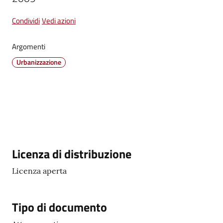
Condividi
Vedi azioni
Vivere
Castel
Argomenti
Guelfo
Urbanizzazione
Servizi
online
Tutti
Descrizione
Licenza di distribuzione
gli
Licenza aperta
argomenti...
Tipo di documento
Seguici