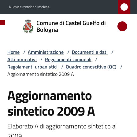
Vai al contenuto
Vai alla navigazione
Vai al footer
Nuovo circondario imolese
Comune
Comune di Castel Guelfo di
di
Bologna
Castel
Guelfo
Home
/
Amministrazione
/
Documenti e dati
/
di
Atti normativi
/
Regolamenti comunali
/
Bologna
Regolamenti urbanistici
/
Quadro conoscitivo (QC)
/
Aggiornamento sintetico 2009 A
Aggiornamento
Salta al contenuto
Amministrazione
Menu selezionato
sintetico 2009 A
Novità
Elaborato A di aggiornamento sintetico al 
2009
Servizi