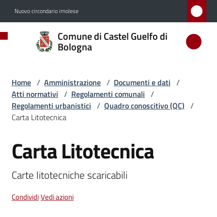
Vai al contenuto
Vai alla navigazione
Vai al footer
Nuovo circondario imolese
Comune
Comune di Castel Guelfo di
di
Bologna
Castel
Guelfo
Home
/
Amministrazione
/
Documenti e dati
/
di
Atti normativi
/
Regolamenti comunali
/
Bologna
Regolamenti urbanistici
/
Quadro conoscitivo (QC)
/
Carta Litotecnica
Carta Litotecnica
Salta al contenuto
Amministrazione
Menu selezionato
Carte litotecniche scaricabili
Novità
Condividi
Vedi azioni
Servizi