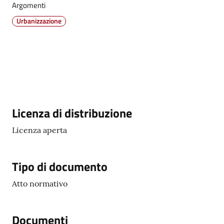
Argomenti
Urbanizzazione
Vivere
Castel
Guelfo
Descrizione
Licenza di distribuzione
Servizi
online
Licenza aperta
Tutti
gli
Tipo di documento
argomenti...
Atto normativo
Documenti
Seguici