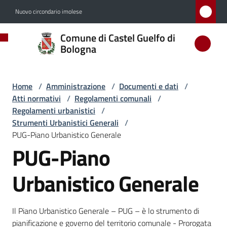
Vai al contenuto
Vai alla navigazione
Vai al footer
Nuovo circondario imolese
Comune
Comune di Castel Guelfo di
di
Bologna
Castel
Guelfo
Home
/
Amministrazione
/
Documenti e dati
/
di
Atti normativi
/
Regolamenti comunali
/
Bologna
Regolamenti urbanistici
/
Strumenti Urbanistici Generali
/
PUG-Piano Urbanistico Generale
PUG-Piano
Amministrazione
Menu selezionato
Urbanistico Generale
Novità
Il Piano Urbanistico Generale – PUG – è lo strumento di
pianificazione e governo del territorio comunale - Prorogata
Servizi