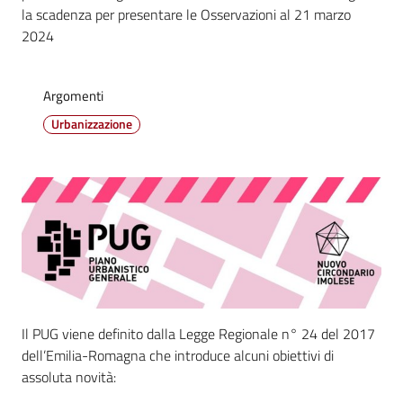
la scadenza per presentare le Osservazioni al 21 marzo
2024
Vivere
Castel
Guelfo
Argomenti
Urbanizzazione
Servizi
online
Tutti
gli
argomenti...
Il PUG viene definito dalla Legge Regionale n° 24 del 2017
dell’Emilia-Romagna che introduce alcuni obiettivi di
assoluta novità:
Seguici