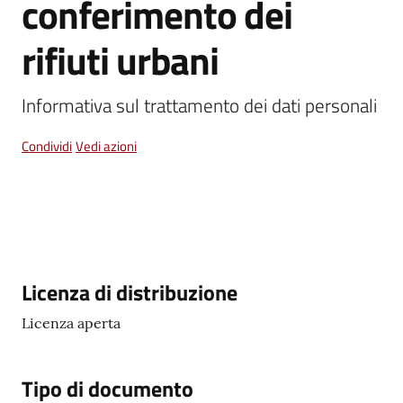
conferimento dei
Vivere
rifiuti urbani
Castel
Guelfo
Informativa sul trattamento dei dati personali
Condividi
Vedi azioni
Servizi
online
Tutti
Descrizione
Licenza di distribuzione
gli
argomenti...
Licenza aperta
Tipo di documento
Seguici