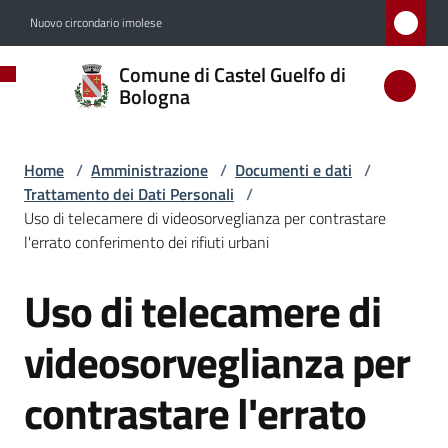
Vai al contenuto
Vai alla navigazione
Vai al footer
Nuovo circondario imolese
Comune
Comune di Castel Guelfo di
di
Bologna
Castel
Guelfo
Home
/
Amministrazione
/
Documenti e dati
/
di
Trattamento dei Dati Personali
/
Bologna
Uso di telecamere di videosorveglianza per contrastare
l'errato conferimento dei rifiuti urbani
Uso di telecamere di
Salta al contenuto
Amministrazione
Menu selezionato
videosorveglianza per
Novità
contrastare l'errato
Servizi