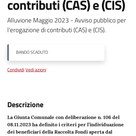
contributi (CAS) e (CIS)
Vivere
Alluvione Maggio 2023 - Avviso pubblico per 
Castel
l'erogazione di contributi (CAS) e (CIS).
Guelfo
BANDO
SCADUTO
Servizi
Condividi
Vedi azioni
online
Tutti
gli
Descrizione
argomenti...
La Giunta Comunale con deliberazione n. 106 del
08.11.2023 ha definito i criteri per l’individuazione
dei beneficiari della Raccolta Fondi aperta dal
Seguici