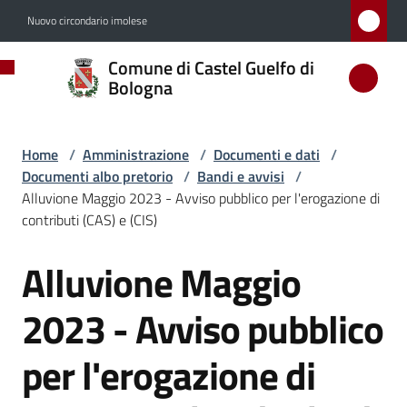
Vai al contenuto
Vai alla navigazione
Vai al footer
Nuovo circondario imolese
Comune
Comune di Castel Guelfo di
di
Bologna
Castel
Guelfo
Home
/
Amministrazione
/
Documenti e dati
/
di
Documenti albo pretorio
/
Bandi e avvisi
/
Bologna
Alluvione Maggio 2023 - Avviso pubblico per l'erogazione di
contributi (CAS) e (CIS)
Alluvione Maggio
Salta al contenuto
Amministrazione
Menu selezionato
2023 - Avviso pubblico
Novità
per l'erogazione di
Servizi