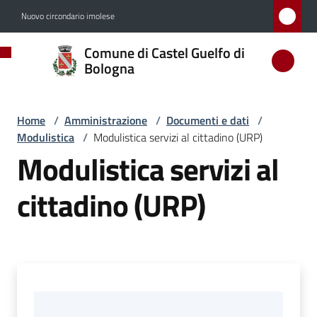
Vai al contenuto
Vai alla navigazione
Vai al footer
Nuovo circondario imolese
Comune
Comune di Castel Guelfo di
di
Bologna
Castel
Guelfo
Home
/
Amministrazione
/
Documenti e dati
/
di
Modulistica
/
Modulistica servizi al cittadino (URP)
Bologna
Modulistica servizi al
cittadino (URP)
Amministrazione
Menu selezionato
Novità
Servizi