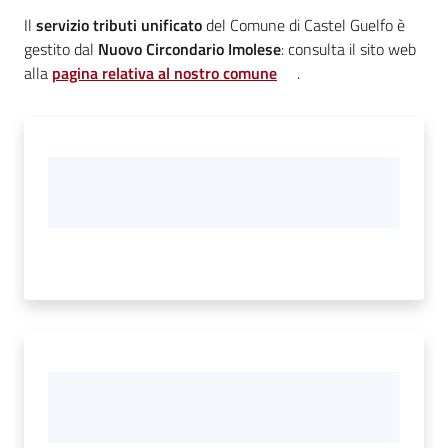
Il
servizio tributi unificato
del Comune di Castel Guelfo è
Vivere
gestito dal
Nuovo Circondario Imolese
: consulta il sito web
Castel
alla
pagina relativa al nostro comune
.
Guelfo
Servizi
online
Tutti
gli
argomenti...
Seguici