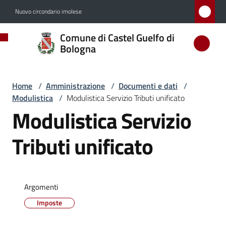
Vai al contenuto
Vai alla navigazione
Vai al footer
Nuovo circondario imolese
Comune
Comune di Castel Guelfo di
di
Bologna
Castel
Guelfo
Home
/
Amministrazione
/
Documenti e dati
/
di
Modulistica
/
Modulistica Servizio Tributi unificato
Bologna
Modulistica Servizio
Tributi unificato
Amministrazione
Menu selezionato
Argomenti
Novità
Imposte
Servizi