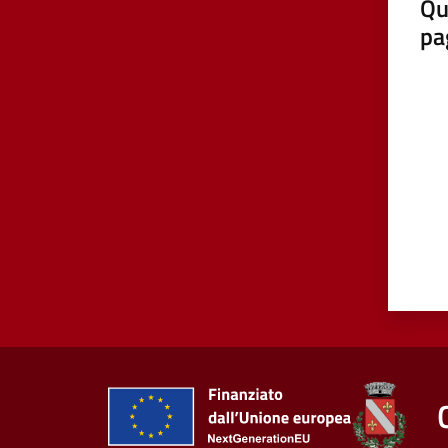
Qu
pa
Valut