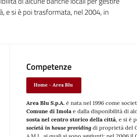
ilità di alcune banche locali per gestire 
à, e si è poi trasformata, nel 2004, in 
Competenze
Home - Area Blu
Area Blu S.p.A.
è nata nel 1996 come società
Comune di Imola
e dalla disponibilità di a
sosta nel centro storico della città
, e si è 
società in house providing
di proprietà del
A.M.I., ai quali si sono aggiunti: nel 2006 