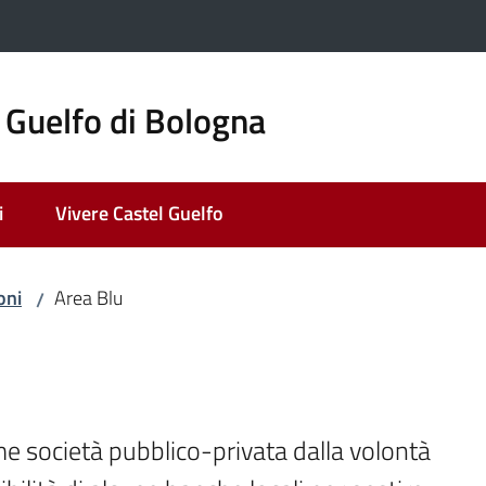
 Guelfo di Bologna
i
Vivere Castel Guelfo
oni
Area Blu
/
e società pubblico-privata dalla volontà 