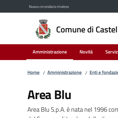
Vai al contenuto
Vai alla navigazione
Vai al footer
Nuovo circondario imolese
Comune di Castel
Amministrazione
Novità
Serviz
Menu selezionato
Home
Amministrazione
Enti e fondazi
/
/
Salta al contenuto
Area Blu
Area Blu S.p.A. è nata nel 1996 com