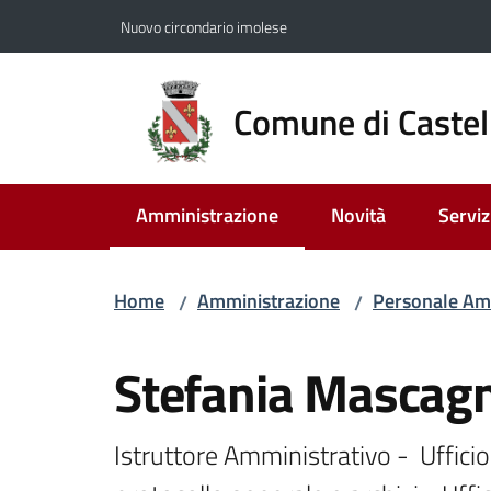
Vai al contenuto
Vai alla navigazione
Vai al footer
Nuovo circondario imolese
Comune di Castel
Amministrazione
Novità
Serviz
Menu selezionato
Home
Amministrazione
Personale Am
/
/
Salta al contenuto
Stefania Mascagn
Istruttore Amministrativo -  Ufficio 