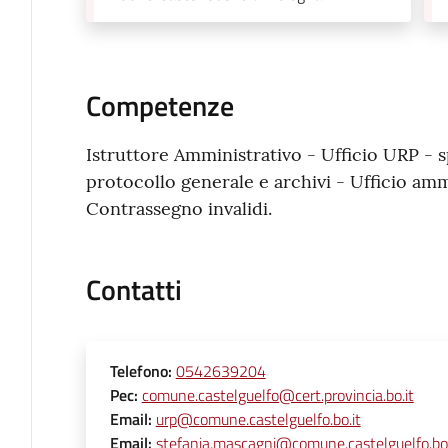
Competenze
Istruttore Amministrativo - Ufficio URP - sp
protocollo generale e archivi - Ufficio amm
Contrassegno invalidi.
Contatti
Telefono
:
0542639204
Pec
:
comune.castelguelfo@cert.provincia.bo.it
Email
:
urp@comune.castelguelfo.bo.it
Email
:
stefania.mascagni@comune.castelguelfo.bo.