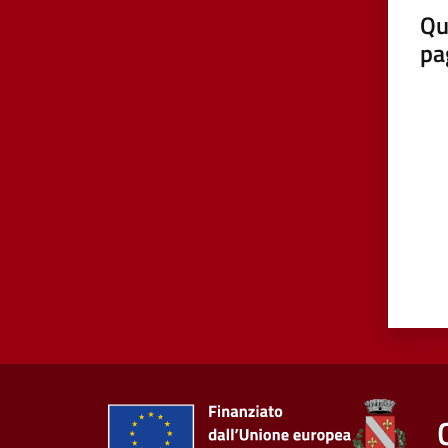
Qu
pa
Valut