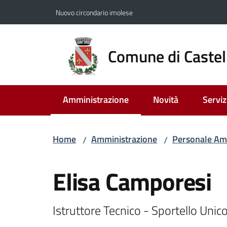
Vai al contenuto
Vai alla navigazione
Vai al footer
Nuovo circondario imolese
Comune di Castel
Amministrazione
Novità
Serviz
Menu selezionato
Home
Amministrazione
Personale Am
/
/
Salta al contenuto
Elisa Camporesi
Istruttore Tecnico - Sportello Unico