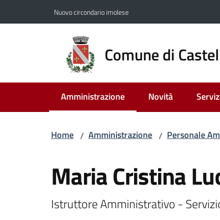
Vai al contenuto
Vai alla navigazione
Vai al footer
Nuovo circondario imolese
Comune di Castel
Amministrazione
Novità
Serviz
Menu selezionato
Home
Amministrazione
Personale Am
/
/
Salta al contenuto
Maria Cristina Lu
Istruttore Amministrativo - Serviz