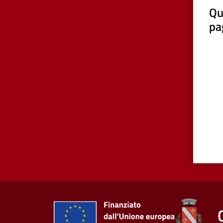
Qu
pa
Valut