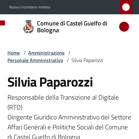
Vai al contenuto
Vai alla navigazione
Vai al footer
Nuovo circondario imolese
Comune
Comune di Castel Guelfo di
di
Bologna
Castel
Guelfo
Home
/
Amministrazione
/
di
Personale Amministrativo
/
Silvia Paparozzi
Bologna
Silvia Paparozzi
Salta al contenuto
Responsabile della Transizione al Digitale 
Amministrazione
Menu selezionato
(RTD)

Dirigente Giuridico Amministrativo del Settore 
Novità
Affari Generali e Politiche Sociali del Comune 
di Castel Guelfo di Bologna
Servizi