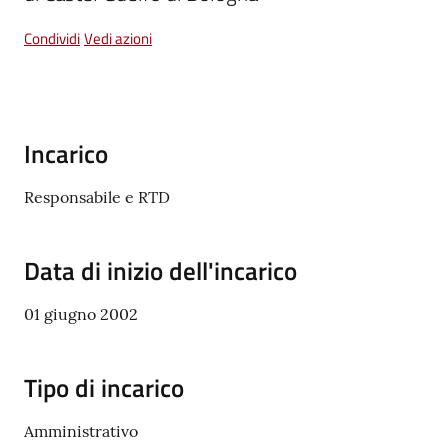
Condividi
Vedi azioni
Vivere
Castel
Guelfo
Incarico
Responsabile e RTD
Servizi
online
Data di inizio dell'incarico
Tutti
01 giugno 2002
gli
argomenti...
Tipo di incarico
Amministrativo
Seguici