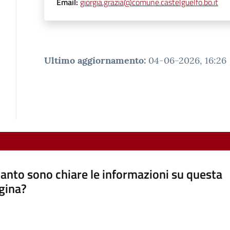
Email
:
giorgia.grazia@comune.castelguelfo.bo.it
Ultimo aggiornamento
:
04-06-2026, 16:26
anto sono chiare le informazioni su questa
gina?
a da 1 a 5 stelle