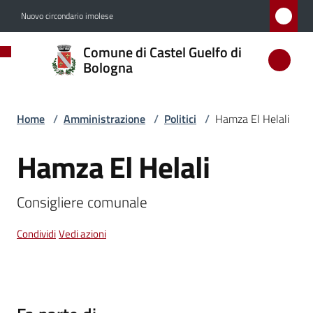
Vai al contenuto
Vai alla navigazione
Vai al footer
Nuovo circondario imolese
Comune
Comune di Castel Guelfo di
di
Bologna
Castel
Guelfo
Home
/
Amministrazione
/
Politici
/
Hamza El Helali
di
Bologna
Hamza El Helali
Salta al contenuto
Consigliere comunale
Amministrazione
Menu selezionato
Condividi
Vedi azioni
Novità
Servizi