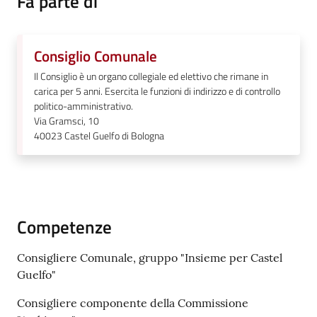
Fa parte di
Vivere
Castel
Consiglio Comunale
Guelfo
Il Consiglio è un organo collegiale ed elettivo che rimane in
carica per 5 anni. Esercita le funzioni di indirizzo e di controllo
politico-amministrativo.
Via Gramsci, 10
40023
Castel Guelfo di Bologna
Servizi
online
Tutti
Competenze
gli
argomenti...
Consigliere Comunale, gruppo "Insieme per Castel
Guelfo"
Consigliere componente della Commissione
Seguici