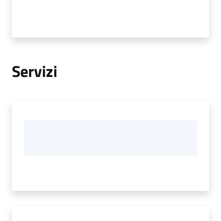
Vivere
Castel
Guelfo
Servizi
Servizi
online
Tutti
gli
argomenti...
Menu selezionato
Seguici