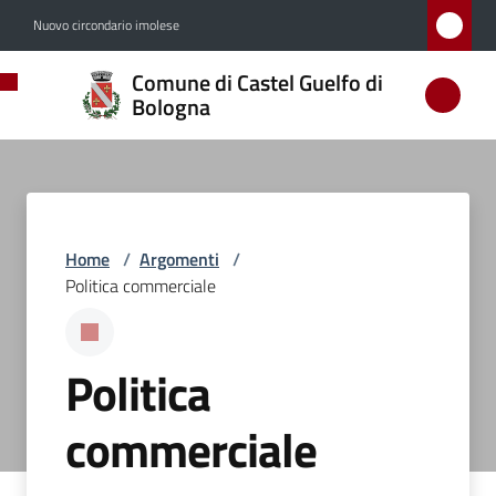
Vai al contenuto
Vai alla navigazione
Vai al footer
Nuovo circondario imolese
Comune
Comune di Castel Guelfo di
di
Bologna
Castel
Guelfo
di
Bologna
Home
/
Argomenti
/
Politica commerciale
Amministrazione
Politica
Novità
commerciale
Servizi