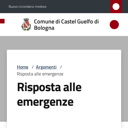
Vai al contenuto
Vai alla navigazione
Vai al footer
Nuovo circondario imolese
Comune
Comune di Castel Guelfo di
di
Bologna
Castel
Guelfo
di
Bologna
Home
/
Argomenti
/
Risposta alle emergenze
Risposta alle
Amministrazione
emergenze
Novità
Servizi