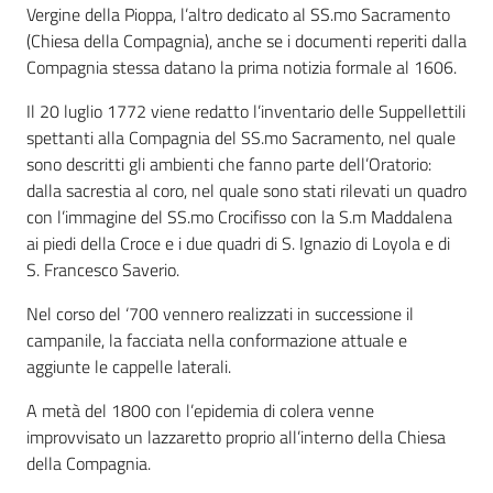
Vergine della Pioppa, l’altro dedicato al SS.mo Sacramento
Vivere
(Chiesa della Compagnia), anche se i documenti reperiti dalla
Castel
Compagnia stessa datano la prima notizia formale al 1606.
Guelfo
Il 20 luglio 1772 viene redatto l’inventario delle Suppellettili
spettanti alla Compagnia del SS.mo Sacramento, nel quale
sono descritti gli ambienti che fanno parte dell’Oratorio:
dalla sacrestia al coro, nel quale sono stati rilevati un quadro
con l’immagine del SS.mo Crocifisso con la S.m Maddalena
Servizi
ai piedi della Croce e i due quadri di S. Ignazio di Loyola e di
online
S. Francesco Saverio.
Tutti
Nel corso del ‘700 vennero realizzati in successione il
gli
campanile, la facciata nella conformazione attuale e
argomenti...
aggiunte le cappelle laterali.
Menu selezionato
A metà del 1800 con l’epidemia di colera venne
improvvisato un lazzaretto proprio all’interno della Chiesa
della Compagnia.
Seguici