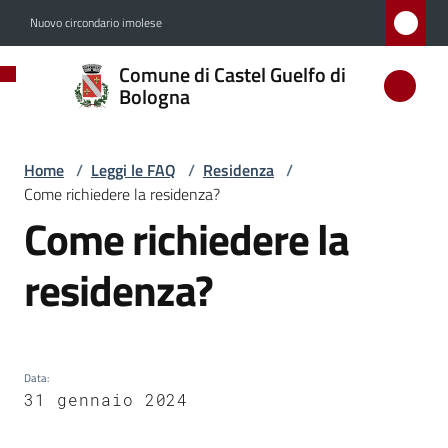
Vai al contenuto
Vai alla navigazione
Vai al footer
Nuovo circondario imolese
Comune
Comune di Castel Guelfo di
di
Bologna
Castel
Guelfo
Home
/
Leggi le FAQ
/
Residenza
/
di
Come richiedere la residenza?
Bologna
Come richiedere la
Salta al contenuto
residenza?
Amministrazione
Novità
Data
:
31 gennaio 2024
Servizi