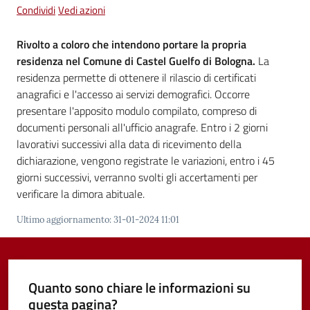
Condividi
Vedi azioni
Vivere
Castel
Rivolto a coloro che intendono portare la propria
Guelfo
residenza nel Comune di Castel Guelfo di Bologna.
La
residenza permette di ottenere il rilascio di certificati
anagrafici e l'accesso ai servizi demografici. Occorre
presentare l'apposito modulo compilato, compreso di
documenti personali all'ufficio anagrafe. Entro i 2 giorni
Servizi
lavorativi successivi alla data di ricevimento della
online
dichiarazione, vengono registrate le variazioni, entro i 45
giorni successivi, verranno svolti gli accertamenti per
Tutti
verificare la dimora abituale.
gli
Ultimo aggiornamento
:
31-01-2024 11:01
argomenti...
Quanto sono chiare le informazioni su
Seguici
questa pagina?
su