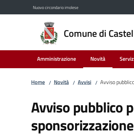
Vai al contenuto
Vai alla navigazione
Vai al footer
Nuovo circondario imolese
Comune di Castel
Amministrazione
Novità
Serviz
Menu selezionato
Home
Novità
Avvisi
Avviso pubblico
/
/
/
Salta al contenuto
Avviso pubblico p
sponsorizzazione d