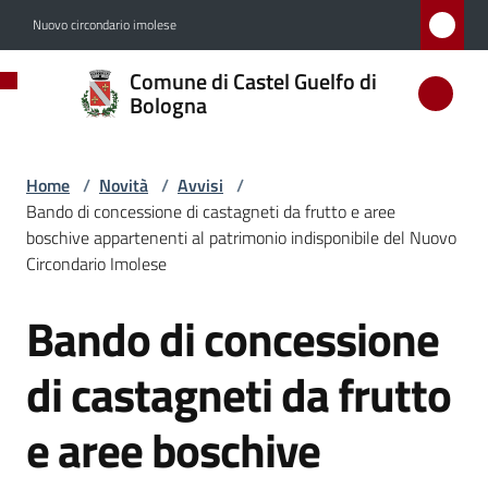
Vai al contenuto
Vai alla navigazione
Vai al footer
Nuovo circondario imolese
Comune
Comune di Castel Guelfo di
di
Bologna
Castel
Guelfo
Home
/
Novità
/
Avvisi
/
di
Bando di concessione di castagneti da frutto e aree
Bologna
boschive appartenenti al patrimonio indisponibile del Nuovo
Circondario Imolese
Bando di concessione
Salta al contenuto
Amministrazione
di castagneti da frutto
Novità
Menu selezionato
e aree boschive
Servizi