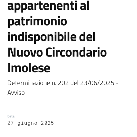
appartenenti al
Vivere
patrimonio
Castel
Guelfo
indisponibile del
Nuovo Circondario
Imolese
Servizi
online
Determinazione n. 202 del 23/06/2025 - 
Avviso
Tutti
gli
argomenti...
Data
:
27 giugno 2025
Seguici