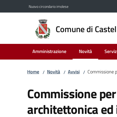
Vai al contenuto
Vai alla navigazione
Vai al footer
Nuovo circondario imolese
Comune di Castel
Amministrazione
Novità
Serviz
Menu selezionato
Home
Novità
Avvisi
Commissione per
/
/
/
Salta al contenuto
Commissione per 
architettonica ed