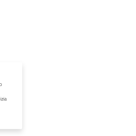
o
izia