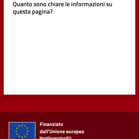
Quanto sono chiare le informazioni su
questa pagina?
Vivere
Castel
Valuta da 1 a 5 stelle
Guelfo
Servizi
online
Tutti
gli
argomenti...
Seguici