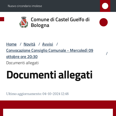
Vai al contenuto
Vai alla navigazione
Vai al footer
Nuovo circondario imolese
Comune
Comune di Castel Guelfo di
di
Bologna
Castel
Guelfo
Home
/
Novità
/
Avvisi
/
di
Convocazione Consiglio Comunale - Mercoledì 09
/
Bologna
ottobre ore 20:30
Documenti allegati
Documenti allegati
Amministrazione
Novità
Ultimo aggiornamento
:
04-10-2024 12:48
Menu selezionato
Servizi