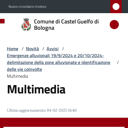
Vai al contenuto
Vai alla navigazione
Vai al footer
Nuovo circondario imolese
Comune
Comune di Castel Guelfo di
di
Bologna
Castel
Guelfo
Home
/
Novità
/
Avvisi
/
di
Emergenze alluvionali 19/9/2024 e 20/10/2024-
Bologna
delimitazione della zone alluvionate e identificazione
/
delle vie coinvolte
Multimedia
Multimedia
Amministrazione
Novità
Menu selezionato
Ultimo aggiornamento
:
04-02-2025 16:40
Servizi