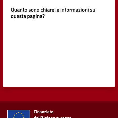
Quanto sono chiare le informazioni su
Vivere
questa pagina?
Castel
Guelfo
Valuta da 1 a 5 stelle
Servizi
online
Tutti
gli
argomenti...
Seguici